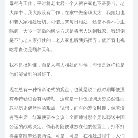
母都有工作，平时将老太君一个人留在家也不甚妥当。老
大家中，我大娘没有工作，在家中做全职太太，我姐姐也
和老人家相处密切。可惜后来每日相处，还是不得不心生
隔阂。大吵一架后的解决方式是将老人送到我家。我妈倒
是不与老人家打仗的，老人家也听我妈摆弄，倘若看电视
吃零食便是颐养天年。
我不是批判谁，而是人与人相处的时候，即便是这样也是
他们能做到的最好了。
现在总有一种宿命论式的观点，也就是说二战时期即便没
有希特勒也会有马特勒，这就是一种仅强调历史必然性而
忽视历史偶然性的观点。试想，红军的遵义时期，倘若没
有毛主席，红军便要在会议上全面通过那个足以葬送中国
公运的战略决定。倘若将随便谁放在他的位置上，打不打
得赢常凯申还要两说。可是，可是，在相处过程中，人们