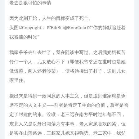
老去是很可怕的事情
因为此刻开始，人生的目标变成了死亡。
头图©Copyright：
BiliBili@KoraCola
“你的静默追赶着
我被捕的时光”
我家爷爷去年去世了，我在随谈中写过。之后我奶奶孤苦
伶仃一个人，儿女放心不下（即便我爷爷还在世时也是她
做饭菜，两人还老吵架），便将她接出了村子，送到儿女
家里住。
接出来是得到一致同意的人本主义，但是送到谁家就是琢
磨不定的人文主义——前者是肯定了生命的价值，后者是否
定了封建的约束。没辙，老三远在南方平时过年都不回，
东北人又是以外出闯荡为有本事，老人家虽喜欢的紧，但
是实在山遥路远，三叔家儿媳又很强势。老二家中，我父