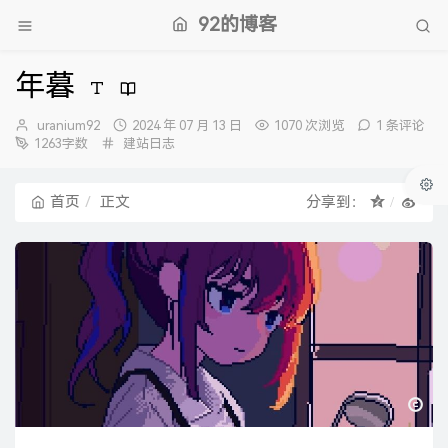
92的博客
年暮
博
发
uranium92
2024 年 07 月 13 日
1070 次浏览
1 条评论
主：
分
布
1263字数
建站日志
类：
时
间：
首页
正文
分享到：