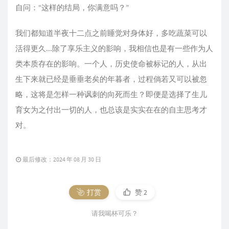
自问：“这样的结局，你满意吗？”
我们都知道半夜十二点之前睡觉对身体好，多吃蔬菜可以
活得更久...除了享乐主义的影响，我相信也是有一些作为人
类本质存在的影响。一个人，历史使命被标记的人，从出
生下来就已经是垂垂老矣的年暮者，过程倘若又可以被忽
略，这将是怎样一种讽刺的向死而生？即便是选择了生儿
育女为之付出一切的人，也总该是实实在在的自主思考才
对。
最后修改：2024 年 08 月 30 日
打赏
赞
2
请我喝杯可乐？