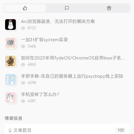
热
最
随
门
新
机
文
评
文
Arc浏览器崩溃，无法打开的解决方案
章
论
章
浏
8132
览
次
一加3t扩容system实录
数:
浏
5466
览
次
如何在2023年将fydeOS/ChromeOS自带linux子系统更改为arch？
数:
浏
4865
览
次
手把手教-在自己的服务器上运行psychopy线上实验
数:
浏
4598
览
次
手机变砖了怎么办？
数:
浏
4381
览
次
数:
博客信息
文章数目
103