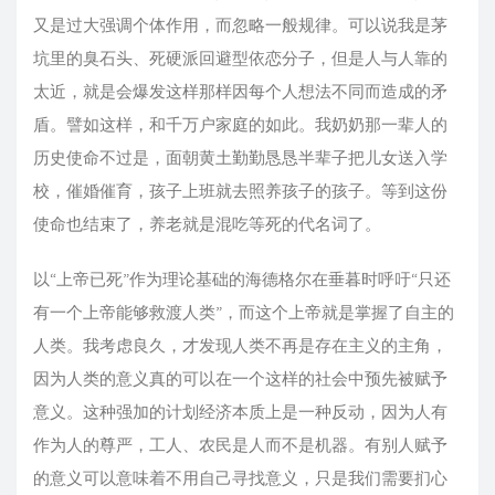
又是过大强调个体作用，而忽略一般规律。可以说我是茅
坑里的臭石头、死硬派回避型依恋分子，但是人与人靠的
太近，就是会爆发这样那样因每个人想法不同而造成的矛
盾。譬如这样，和千万户家庭的如此。我奶奶那一辈人的
历史使命不过是，面朝黄土勤勤恳恳半辈子把儿女送入学
校，催婚催育，孩子上班就去照养孩子的孩子。等到这份
使命也结束了，养老就是混吃等死的代名词了。
以“上帝已死”作为理论基础的海德格尔在垂暮时呼吁“只还
有一个上帝能够救渡人类”，而这个上帝就是掌握了自主的
人类。我考虑良久，才发现人类不再是存在主义的主角，
因为人类的意义真的可以在一个这样的社会中预先被赋予
意义。这种强加的计划经济本质上是一种反动，因为人有
作为人的尊严，工人、农民是人而不是机器。有别人赋予
的意义可以意味着不用自己寻找意义，只是我们需要扪心