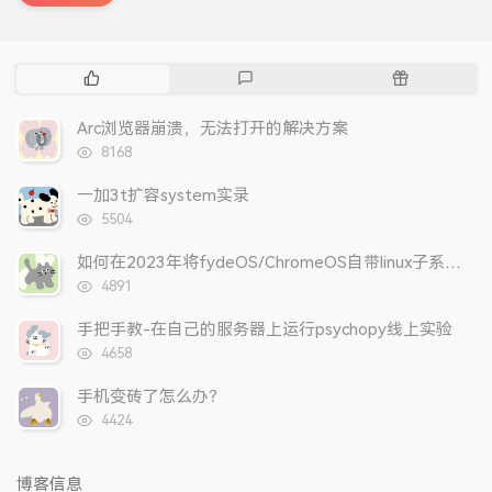
热
最
随
门
新
机
文
评
文
Arc浏览器崩溃，无法打开的解决方案
章
论
章
浏
8168
览
次
一加3t扩容system实录
数:
浏
5504
览
次
如何在2023年将fydeOS/ChromeOS自带linux子系统更改为arch？
数:
浏
4891
览
次
手把手教-在自己的服务器上运行psychopy线上实验
数:
浏
4658
览
次
手机变砖了怎么办？
数:
浏
4424
览
次
数:
博客信息