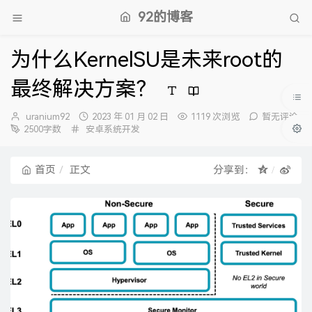
92的博客
为什么KernelSU是未来root的
最终解决方案？
博
发
uranium92
2023 年 01 月 02 日
1119 次浏览
暂无评论
主：
分
布
2500字数
安卓系统开发
类：
时
间：
首页
正文
分享到：