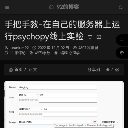
92的博客
手把手教-在自己的服务器上运
行psychopy线上实验
博
发
uranium92
2022 年 12 月 02 日
4607 次浏览
主：
布
分
11 条评论
4973字数
编程
心理学
时
类：
间：
首页
正文
分享到：