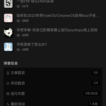
一加3t扩容system实录
数:
浏
5473
览
次
如何在2023年将fydeOS/ChromeOS自带linux子系统更改为arch？
数:
浏
4868
览
次
手把手教-在自己的服务器上运行psychopy线上实验
数:
浏
4608
览
次
手机变砖了怎么办？
数:
浏
4388
览
次
数:
博客信息
文章数目
103
评论数目
179
运行天数
3年290天
最后活动
1 天前