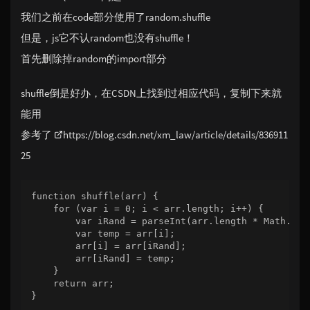
我们之前在code部分使用了random.shuffle
但是，js它不认random也没有shuffle！
首先删除掉random的import部分
shuffle倒是好办，在CSDN上找到过相应代码，复制下来就
能用
参考了
https://blog.csdn.net/xm_law/article/details/836911
25
function shuffle(arr) {

    for (var i = 0; i < arr.length; i++) {

        var iRand = parseInt(arr.length * Math.rand
        var temp = arr[i];

        arr[i] = arr[iRand];

        arr[iRand] = temp;

    }

    return arr;

}