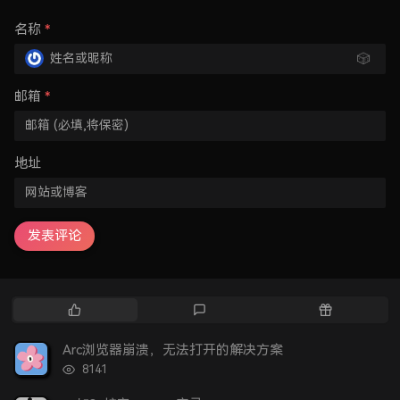
名称
*
🎲
邮箱
*
地址
发表评论
热
最
随
门
新
机
文
评
文
Arc浏览器崩溃，无法打开的解决方案
章
论
章
浏
8141
览
次