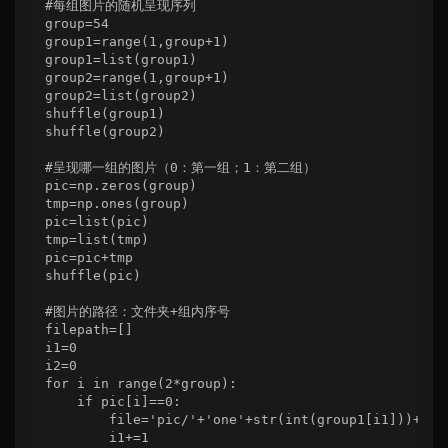
#每组图片的随机呈现序列

group=54

group1=range(1,group+1)

group1=list(group1)

group2=range(1,group+1)

group2=list(group2)

shuffle(group1)

shuffle(group2)

#呈现哪一组的图片（0：第一组；1：第二组）

pic=np.zeros(group)

tmp=np.ones(group)

pic=list(pic)

tmp=list(tmp)

pic=pic+tmp

shuffle(pic)

#图片的路径：文件夹+组内序号

filepath=[]

i1=0

i2=0

for i in range(2*group):

    if pic[i]==0:

        file='pic/'+'one'+str(int(group1[i1]))+'.bm
        i1+=1
