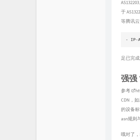
AS132
于 AS13
等腾讯云
- IP-
足已完成
强强
参考
ht
CDN，
的设备标
asn规则
哦对了，我