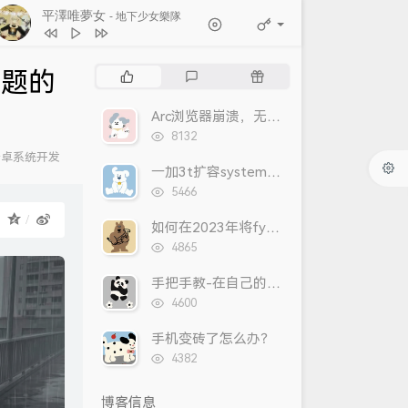
平澤唯夢女
- 地下少女樂隊
1
雨季电话亭
夜永yorunaga / 洛天依
热
最
随
问题的
2
イチジク煙
门
新
机
文
评
文
ずっと真夜中でいいのに。
Arc浏览器崩溃，无法打开的解决方案
3
平澤唯夢女
地下少女樂隊
章
论
章
浏
8132
4
Can‘t read my mind
览
安卓系统开发
次
Werage瑞奇 / 地下少女樂隊
一加3t扩容system实录
：
5
泣
SASIOVERLXRD
数:
浏
5466
6
蜈蚣
SASIOVERLXRD
览
：
次
如何在2023年将fydeOS/ChromeOS自带linux子系统更改为arch？
数:
浏
4865
览
次
手把手教-在自己的服务器上运行psychopy线上实验
数:
浏
4600
览
次
手机变砖了怎么办？
数:
浏
4382
览
次
博客信息
数: