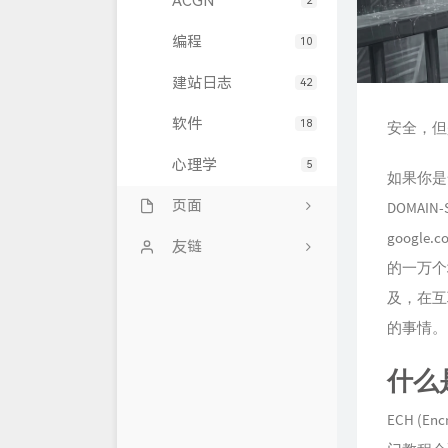
ACGN
2
编程
10
建站日志
42
软件
18
安全，但
心理学
5
如果你是一
页面
DOMA
googl
师大今天吃什么
友链
的一万个
时光机
NiceBowl的博客
及，在互
的事情。
92chat
Hoshino's Blog
关于
雨落酱的博客
什么
92的音乐电台
梴湉的博客
ECH (E