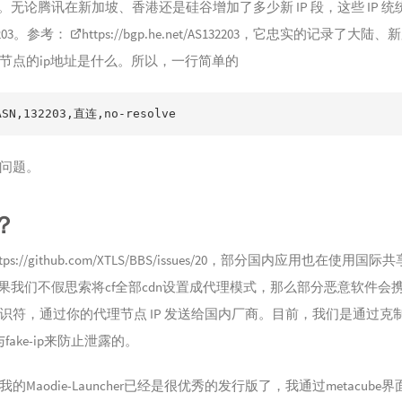
203。无论腾讯在新加坡、香港还是硅谷增加了多少新 IP 段，这些 IP 
2203。参考：
https://bgp.he.net/AS132203
，它忠实的记录了大陆、新
节点的ip地址是什么。所以，一行简单的
ASN,132203,直连,no-resolve
问题。
？
tps://github.com/XTLS/BBS/issues/20
，部分国内应用也在使用国际共
如果我们不假思索将cf全部cdn设置成代理模式，那么部分恶意软件会
识符，通过你的代理节点 IP 发送给国内厂商。目前，我们是通过克
与fake-ip来防止泄露的。
的Maodie-Launcher已经是很优秀的发行版了，我通过metacube