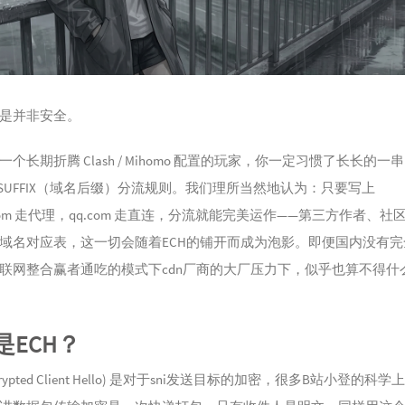
是并非安全。
个长期折腾 Clash / Mihomo 配置的玩家，你一定习惯了长长的一串
IN-SUFFIX（域名后缀）分流规则。我们理所当然地认为：只要写上
e.com 走代理，qq.com 走直连，分流就能完美运作——第三方作者、社
域名对应表，这一切会随着ECH的铺开而成为泡影。即便国内没有完
联网整合赢者通吃的模式下cdn厂商的大厂压力下，似乎也算不得什
是ECH？
ncrypted Client Hello) 是对于sni发送目标的加密，很多B站小登的科