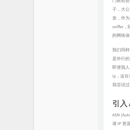
门教程会
KoraCola
子，大公
锟斤拷烫烫烫
发，作为明
单项式的笔记本
snif
的网络保
TuskedEvening0
Sinya
我们同样
是外行的
NO CONVERSION THE
RAPY
即便我人
ip，这
我尝试过
引入 
ASN (
请 IP