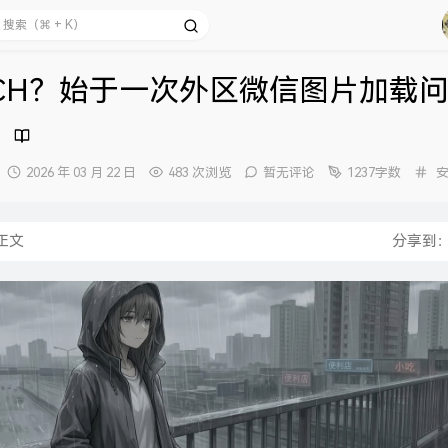
CH？始于一次外区微信图片加载
发
分
2026 年 03 月 22 日
483 次浏览
暂无评论
1237字数
布
类
时
间：
正文
分享到