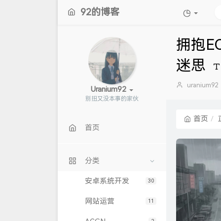
92的博客
拥抱E
迷思
博
uranium92
Uranium92
主：
别扭又没本事的家伙
首页
首页
分类
安卓系统开发
30
网站运营
11