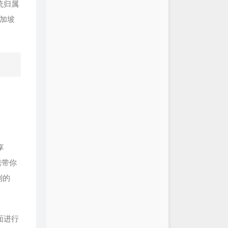
统统归属
加坡
享
携带你
制的
界面进行