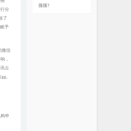
个例
强强？
进行分
去除了
则赋予
的微信
影响，
腾讯云
gg。
际机构申