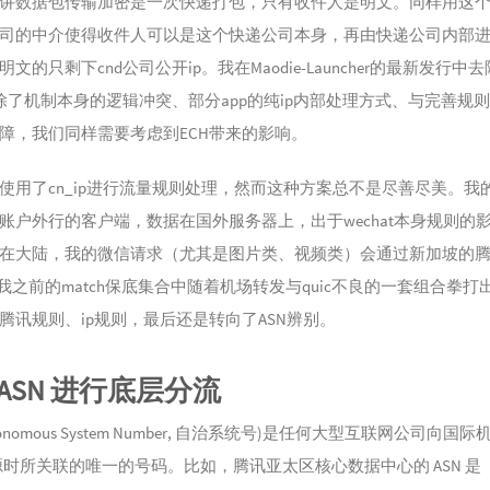
讲数据包传输加密是一次快递打包，只有收件人是明文。同样用这
司的中介使得收件人可以是这个快递公司本身，再由快递公司内部
文的只剩下cnd公司公开ip。我在Maodie-Launcher的最新发行中
fer，除了机制本身的逻辑冲突、部分app的纯ip内部处理方式、与完善规
障，我们同样需要考虑到ECH带来的影响。
使用了cn_ip进行流量规则处理，然而这种方案总不是尽善尽美。我
账户外行的客户端，数据在国外服务器上，出于wechat本身规则的
在大陆，我的微信请求（尤其是图片类、视频类）会通过新加坡的
在我之前的match保底集合中随着机场转发与quic不良的一套组合拳打出
腾讯规则、ip规则，最后还是转向了ASN辨别。
ASN 进行底层分流
Autonomous System Number, 自治系统号)是任何大型互联网公司向国
 资源时所关联的唯一的号码。比如，腾讯亚太区核心数据中心的 ASN 是