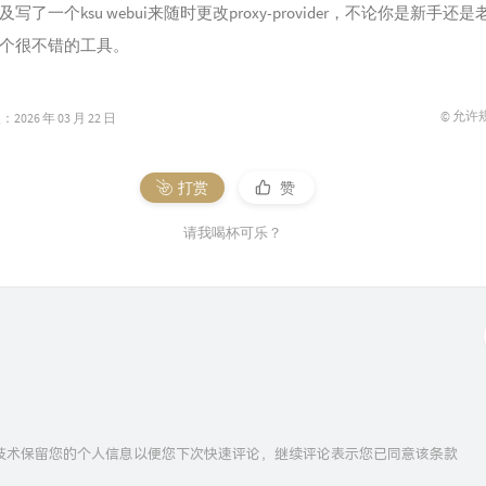
写了一个ksu webui来随时更改proxy-provider，不论你是新手还
个很不错的工具。
© 允许
026 年 03 月 22 日
打赏
赞
请我喝杯可乐？
ie技术保留您的个人信息以便您下次快速评论，继续评论表示您已同意该条款