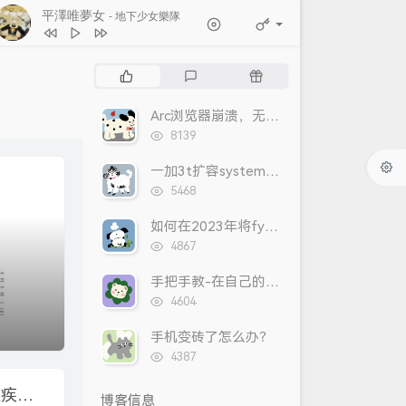
平澤唯夢女
- 地下少女樂隊
1
雨季电话亭
夜永yorunaga / 洛天依
热
最
随
2
イチジク煙
门
新
机
文
评
文
ずっと真夜中でいいのに。
Arc浏览器崩溃，无法打开的解决方案
3
平澤唯夢女
地下少女樂隊
章
论
章
浏
8139
4
Can‘t read my mind
览
次
Werage瑞奇 / 地下少女樂隊
一加3t扩容system实录
5
泣
SASIOVERLXRD
数:
浏
5468
6
蜈蚣
SASIOVERLXRD
览
次
如何在2023年将fydeOS/ChromeOS自带linux子系统更改为arch？
数:
浏
4867
览
次
手把手教-在自己的服务器上运行psychopy线上实验
数:
浏
4604
览
次
手机变砖了怎么办？
数:
浏
4387
览
次
心理学为什么是一种现代病？古人没有心理疾病吗？
博客信息
数: