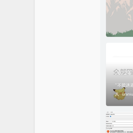
时光机
NiceBowl的博客
2
92chat
Hoshino's Blog
10
关于
雨落酱的博客
42
92的音乐电台
梴湉的博客
18
KoraCola
5
锟斤拷烫烫烫
2022年
单项式的笔记本
TuskedEvening0
“不能逃
urani
Sinya
NO CONVERSION THE
RAPY