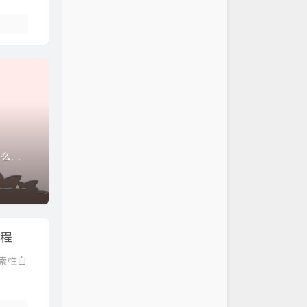
尽管按照之前的操作基本不会遇到任何问题，但如果手机还是不幸变砖了，那么我为你的数据感到惋惜
教程
索性自