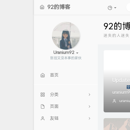
92的博客
92的
迷失的人迷失
Uranium92
别扭又没本事的家伙
首页
Update
uraniu
分类
urani
页面
30
师大今天吃什么
友链
11