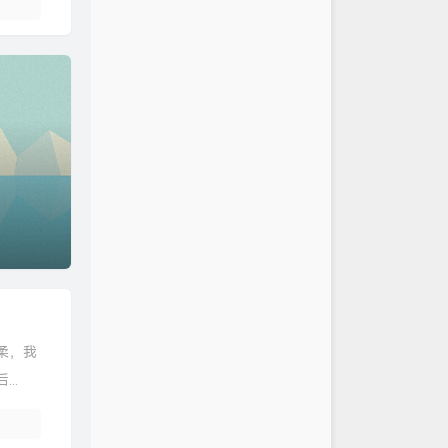
柔，我
..