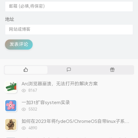
地址
发表评论
热
最
随
门
新
机
文
评
文
Arc浏览器崩溃，无法打开的解决方案
章
论
章
浏
8167
览
次
一加3t扩容system实录
数:
浏
5502
览
次
如何在2023年将fydeOS/ChromeOS自带linux子系统更改为arch？
数:
浏
4890
览