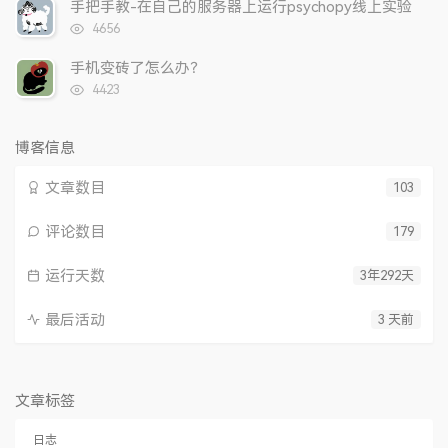
次
手把手教-在自己的服务器上运行psychopy线上实验
数:
浏
4656
览
次
手机变砖了怎么办？
数:
浏
4423
览
次
数:
博客信息
文章数目
103
评论数目
179
运行天数
3年292天
最后活动
3 天前
文章标签
日志