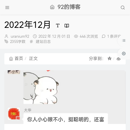
92的博客
2022年12月
博
发
uranium92
2022 年 12 月 01 日
446 次浏览
1 条评论
主：
分
布
2355字数
建站日志
类：
时
间：
首页
正文
分享到：