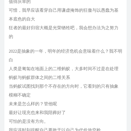
值得庆幸的
可惜，我早应该看穿自己用谦虚掩饰的狂傲与以愚蠢为基
本底色的自大
狂者的最好归宿大概是光荣牺牲吧，我会想办法为之努力
的
2022是抽象的一年，明年的经济危机会意味着什么？我不明
白
人类是匍匐在地面上的二维蚂蚁，大多时间不过是在处理
蚂蚁与蚂蚁群体之间的二维关系
当蚂蚁试图找到那个不存在的方向时，它看到的只有抽象
模糊不确定
未来是怎么样的？管他呢
最好让现充也来和我陪葬好了
可怕的是没有方向。
我应该时刻提醒自己要敢于以自己为代价放空枪。