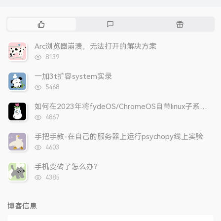
热
最
随
门
新
机
文
评
文
Arc浏览器崩溃，无法打开的解决方案
章
论
章
浏
8139
览
次
一加3t扩容system实录
数:
浏
5468
览
次
如何在2023年将fydeOS/ChromeOS自带linux子系统更改为arch？
数:
浏
4867
览
次
手把手教-在自己的服务器上运行psychopy线上实验
数:
浏
4603
览
次
手机变砖了怎么办？
数:
浏
4385
览
次
数:
博客信息