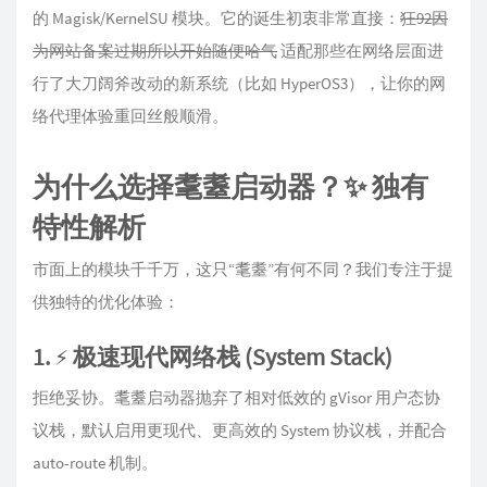
的 Magisk/KernelSU 模块。它的诞生初衷非常直接：
狂92因
为网站备案过期所以开始随便哈气
适配那些在网络层面进
行了大刀阔斧改动的新系统（比如 HyperOS3），让你的网
络代理体验重回丝般顺滑。
为什么选择耄耋启动器？✨ 独有
特性解析
市面上的模块千千万，这只“耄耋”有何不同？我们专注于提
供独特的优化体验：
1. ⚡ 极速现代网络栈 (System Stack)
拒绝妥协。耄耋启动器抛弃了相对低效的 gVisor 用户态协
议栈，默认启用更现代、更高效的 System 协议栈，并配合
auto-route 机制。