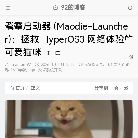
92的博客
耄耋启动器 (Maodie-Launche
r)：拯救 HyperOS3 网络体验的
可爱猫咪
博
发
uranium92
2026 年 01 月 13 日
528 次浏览
暂无评论
主：
分
布
1613字数
安卓系统开发
类：
时
间：
首页
正文
分享到：